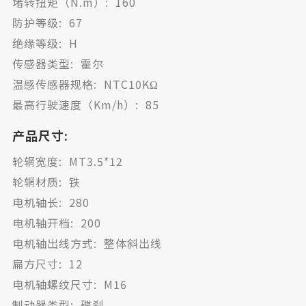
堵转扭矩（N.m）: 160
防护等级: 67
绝缘等级: H
传感器类型: 霍尔
温感传感器规格: NTC10KΩ
最高行驶速度（Km/h）: 85
产品尺寸:
轮辋宽度: MT3.5*12
轮辋材质: 铁
电机轴长: 280
电机轴开档: 200
电机轴出线方式: 整体斜出线
扁方尺寸: 12
电机轴螺纹尺寸: M16
制动器类型: 碟刹