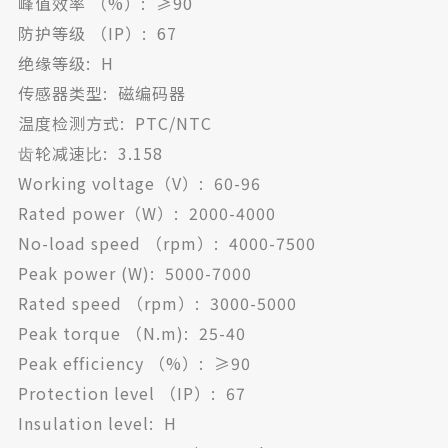
峰值效率 （%）: ≥90
防护等级 （IP）: 67
绝缘等级: H
传感器类型: 磁编码器
温度检测⽅式: PTC/NTC
⻮轮减速⽐: 3.158
Working voltage（V）: 60-96
Rated power（W）: 2000-4000
No-load speed （rpm）: 4000-7500
Peak power (W): 5000-7000
Rated speed （rpm）: 3000-5000
Peak torque （N.m): 25-40
Peak efficiency （%）: ≥90
Protection level （IP）: 67
Insulation level: H