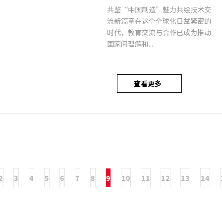
共鉴“中国制造”魅力共绘技术交
流新篇章在这个全球化日益紧密的
时代，教育交流与合作已成为推动
国家间理解和...
查看更多
2
3
4
5
6
7
8
9
10
11
12
13
14